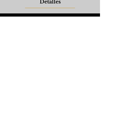
Detalles
Arqueología Recursiva
Don Hải Phú Daedalus
Detalles