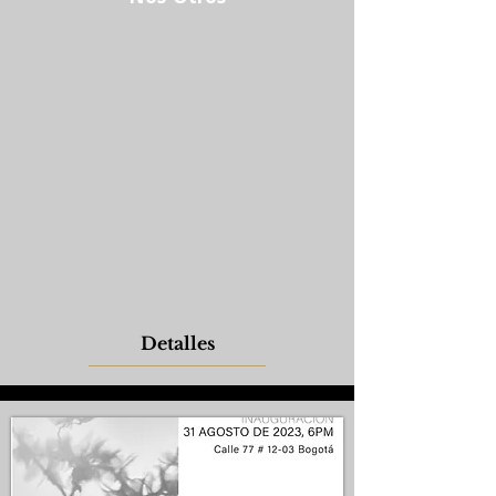
Adriana Marmorek
Alexander Romero
Ana Patricia Palacios
Blanca Botero
Christian Snyder Moreno
Edgar Guzmanruiz
Fernando Pertuz
Francisco Klinger
Fredy Clavijo
Javier Vanegas
John Nomesqui
Luis Ferm¿nando Bohorquez
Mario Opazo
Nicolás Cárdenas
Santiago Acero
Detalles