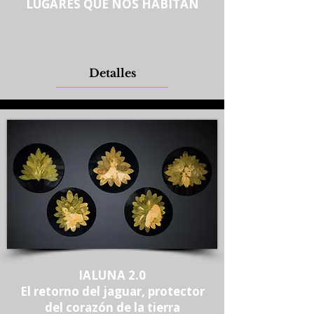
LUGARES QUE NOS HABITAN
Maria Fernanda Zuluaga
Curaduría: Ana Maria Lozano
Detalles
IALUNA 2.0
El retorno del jaguar, protector
del corazón de la tierra