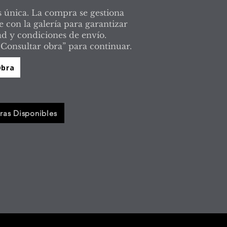
 única. La compra se gestiona
 con la galería para garantizar
ad y condiciones de envío.
“Consultar obra” para continuar.
Obra
ras Disponibles