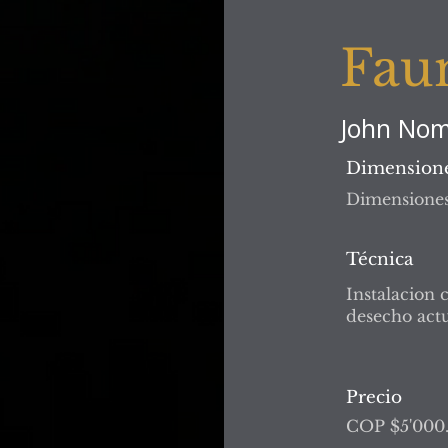
Faun
John Nom
Dimension
Dimensiones
Técnica
Instalacion 
desecho act
Precio
COP $5'000