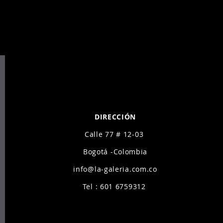
A - ARTE CON
A - ARTE CON
DIRECCIÓN
Calle 77 # 12-03
Bogotá -Colombia
info@la-galeria.com.co
Tel : 601 6759312