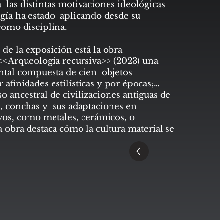
 las distintas motivaciones ideológicas
ogía ha estado aplicando desde su
como disciplina.
 de la exposición está la obra
 <<Arqueología recursiva>> (2023) una
al compuesta de cien objetos
 afinidades estilísticas y por épocas;
so ancestral de civilizaciones antiguas de
s, conchas y sus adaptaciones en
vos, como metales, cerámicos, o
 obra destaca cómo la cultura material se
ondiciones cambiantes, mientras cuestiona
las que el conocimiento conforma
nsión del siempre cambiante pasado y
 <<Arqueologías recursivas en La Ciudad
foca en una excursión de Daedalus a la
, un sitio arqueológico descubierto en