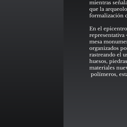
mientras señala
que la arqueol
formalización 
En el epicentro
representativa
mesa monument
organizados por
rastreando el u
huesos, piedra
materiales nue
polímeros, esta
adapta a las c
las formas en 
nuestra compre
presente.
El vidéo 4K HD
Pedida>> se en
Ciudad Perdida