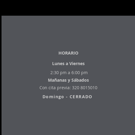
​HORARIO
Lunes a Viernes
2:30 pm a 6:00 pm
Mañanas y Sábados
Con cita previa: 320 8015010
Domingo - CERRADO