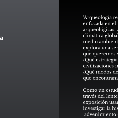
‘Arqueología re
enfocada en el 
arqueológicas. 
climática globa
va
medio ambiente
explora una ser
que queremos s
¿Qué estrategia
civilizaciones 
¿Qué modos de 
que encontram
Como un estudi
través del lente
exposición usa
investigar la hi
advenimiento de