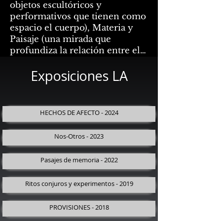
objetos escultóricos y
performativos que tienen como
espacio el cuerpo), Materia y
Paisaje (una mirada que
profundiza la relación entre el
paisaje y el acto escultórico e
Exposiciones LA
instalativo ), Naturaleza –
Cultura – Entropía (una línea de
pensamiento sobre los hechos
naturales y culturales que
HECHOS DE AFECTO - 2024
afectan entrópicamente a las
formas naturales, a los
Nos-Otros - 2023
territorios y a sus comunidades)
y Atanor- La Transmutación de
Pasajes de memoria - 2022
la Materia (esta propuesta
profundiza en el poder
Ritos conjuros y experimentos - 2019
simbólico y matérico del fuego
como cimiento de la cultura
PROVISIONES - 2018
humana). Estas líneas de
pensamiento se manifiestan