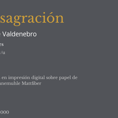
sagración
e Valdenebro
es
c/u
s en impresión digital sobre papel de
nemuhle Mattfiber
.000