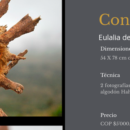
Con
Eulalia d
Dimension
54 X 78 cm 
Técnica
2 fotografía
algodón Hah
Precio
COP $5'000