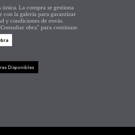
 única. La compra se gestiona
 con la galería para garantizar
ad y condiciones de envío.
“Consultar obra” para continuar.
Obra
ras Disponibles