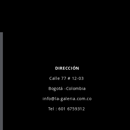
A - ARTE CON
A - ARTE CON
DIRECCIÓN
Calle 77 # 12-03
Bogotá -Colombia
info@la-galeria.com.co
Tel : 601 6759312