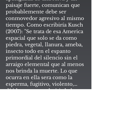
paisaje fuerte, comunican que
probablemente debe ser
conmovedor agresivo al mismo
tiempo. Como escribiría Kusch
(2007): "Se trata de esa America
espacial que solo se da como
piedra, vegetal, llanura, ameba,
insecto todo en el espanto
primordial del silencio sin el
arraigo elemental que al menos
nos brinda la muerte. Lo que
ocurra en ella sera como la
esperma, fugitivo, violento,
nítido para ser aglutinado luego
desaparecer perentoria e
en el espacio voraz y pesado
inútilmente.
hasta