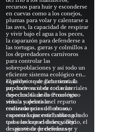
del frio a los mamíferos,
recursos para huir y esconderse
en cuevas como a los conejos,
plumas para volar y calentarse a
las aves, la capacidad de respirar
y vivir bajo el agua a los peces,
la caparazón para defenderse a
las tortugas, garras y colmillos a
los depredadores carnívoros
para controlar las
sobrepoblaciones y así todo un
eficiente sistema ecológico en
equilibrio que garantizara la
El proyecto de Echeverri al
supervivencia de todas las
producir su obra con materiales
especies. Cuando Prometeo
desechados de lo tecnológico
vino a supervisar el reparto
señala y delata las
realizado por su hermano
consecuencias del abuso,
encontró que este había agotado
expresa la incertidumbre a la
todas las capacidades y dejó
que conduce el desequilibrio, el
desprovisto de defensas y
desajuste de pretender ser y