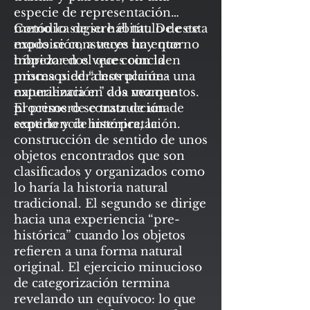
especie de representación
metódica de su hábitat. De este
Como lo sugiere el título de esta
modo se construye un entorno
exposición, a veces hay que
híbrido en el que coinciden
tropezar dos veces con la
procesos de “destrucción-
misma piedra nos plantea una
naturalización” a la vez que
experiencia en dos momentos.
procesos de construcción de
El primero se trata de una
sentido y de interpretación.
experiencia histórica, la
construcción de sentido de unos
objetos encontrados que son
clasificados y organizados como
lo haría la historia natural
tradicional. El segundo se dirige
hacia una experiencia “pre-
histórica” cuando los objetos
refieren a una forma natural
original. El ejercicio minucioso
de categorización termina
revelando un equívoco: lo que