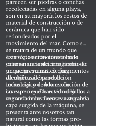
parecen ser piedras o conchas
recolectadas en alguna playa,
son en su mayoría los restos de
material de construcción o de
cerámica que han sido
redondeados por el
movimiento del mar. Como si
se tratara de un mundo que
existió, la sensación es la de
Esta exposición cuestiona la
estar en un ambiente hecho de
permanencia del imaginario de
pequeñas ruinas, de fragmentos
un progreso mítico que
de objetos de producción
identifica al desarrollo
industrial y de bienes de
tecnológico con la evolución de
consumo que han sido dejados a
las especies. De este modo la
merced de las fuerzas naturales.
segunda naturaleza, esa segunda
capa surgida de la máquina, se
presenta ante nosotros tan
natural como las formas pre-
históricas en las que no había
intervenido la mano propia del