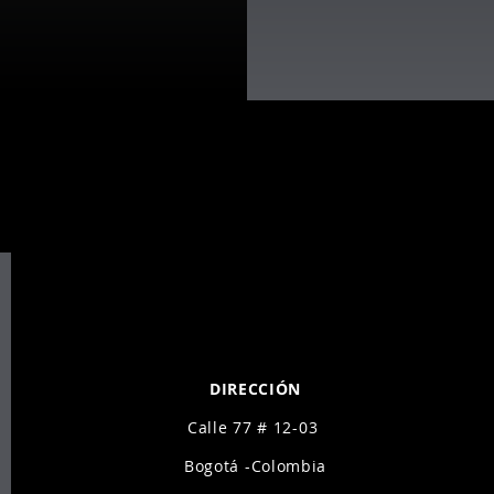
A - ARTE CON
A - ARTE CON
DIRECCIÓN
Calle 77 # 12-03
Bogotá -Colombia