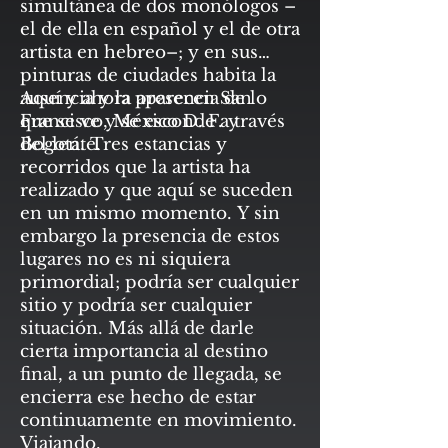
simultánea de dos monólogos –
el de ella en español y el de otra
artista en hebreo–; y en sus
pinturas de ciudades habita la
ausencia y la presencia de lo
Aquí y ahora aparecen San
que se ve y se esconde a través
Francisco, México D. F. y
del lente.
Bogotá. Tres estancias y
recorridos que la artista ha
realizado y que aquí se suceden
en un mismo momento. Y sin
embargo la presencia de estos
lugares no es ni siquiera
primordial; podría ser cualquier
sitio y podría ser cualquier
situación. Más allá de darle
cierta importancia al destino
final, a un punto de llegada, se
encierra ese hecho de estar
continuamente en movimiento.
Viajando.