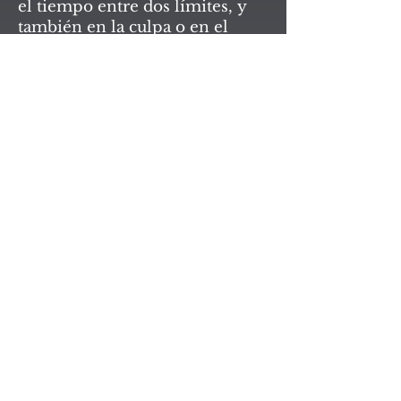
el tiempo entre dos límites, y
también en la culpa o en el
error.
Ximena Gama Chirolla.
LA GALERÍA - ARTE CONTEMPORANEO
LA GALERÍA - ARTE CONTEMPORANEO