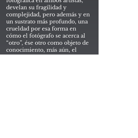
fotográfica en ambos artistas,
develan su fragilidad y
complejidad, pero además y en
un sustrato más profundo, una
crueldad por esa forma en
cómo el fotógrafo se acerca al
“otro”, ése otro como objeto de
conocimiento, más aún, el
modo en que se pretende
dominar la identidad del otro,
esa pulsión por definir al otro
para poder por fin develarse a sí
mismos como máquinas
ejecutantes y sometedoras.