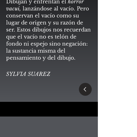
Dibujan y enfrentan el
horror
vacui,
lanzándose al vacío. Pero
conservan el vacío como su
lugar de origen y su razón de
ser. Estos dibujos nos recuerdan
que el vacío no es telón de
fondo ni espejo sino negación:
la sustancia misma del
pensamiento y del dibujo.
SYLVIA SUAREZ
LA GALERÍA - ARTE CONTEMPORANEO
LA GALERÍA - ARTE CONTEMPORANEO