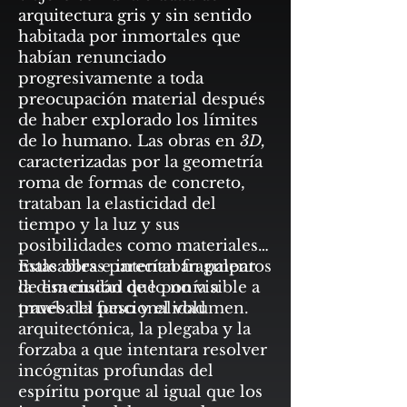
arquitectura gris y sin sentido
habitada por inmortales que
habían renunciado
progresivamente a toda
preocupación material después
de haber explorado los límites
de lo humano. Las obras en
3D,
caracterizadas por la geometría
roma de formas de concreto,
trataban la elasticidad del
tiempo y la luz y sus
posibilidades como materiales
maleables e intentaban palpar
Estas obras parecían fragmentos
la dimensión de lo no visible a
de esa ciudad que ponía a
través del peso y el volumen.
prueba la funcionalidad
arquitectónica, la plegaba y la
forzaba a que intentara resolver
incógnitas profundas del
espíritu porque al igual que los