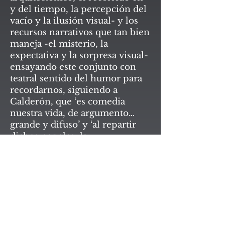
y del tiempo, la percepción del
vacío y la ilusión visual- y los
recursos narrativos que tan bien
maneja -el misterio, la
expectativa y la sorpresa visual-
ensayando este conjunto con
teatral sentido del humor para
recordarnos, siguiendo a
Calderón, que ‘es comedia
nuestra vida, de argumento
grande y difuso’ y ‘al repartir
dichos papeles, la
SANTIAGO RUEDA
representación, mucha o poca
sólo al autor de la comedia toca.’
LA GALERÍA - ARTE CONTEMPORANEO
LA GALERÍA - ARTE CONTEMPORANEO