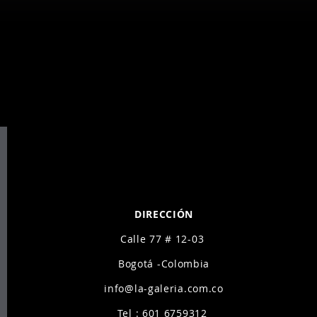
A - ARTE CON
A - ARTE CON
DIRECCIÓN
Calle 77 # 12-03
Bogotá -Colombia
info@la-galeria.com.co
Tel : 601 6759312